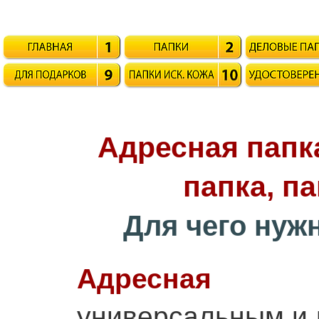
Адресная папк
папка
, п
Для чего нуж
Адресна
универсальным и