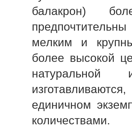
балакрон) бо
предпочтительн
мелким и крупн
более высокой ц
натуральной и
изготавливают
единичном экзем
количествами.