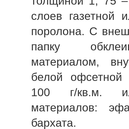
толщиной 1, 75 –
слоев газетной 
поролона. С вне
папку обклеи
материалом, вн
белой офсетной 
100 г/кв.м. 
материалов: эф
бархата.